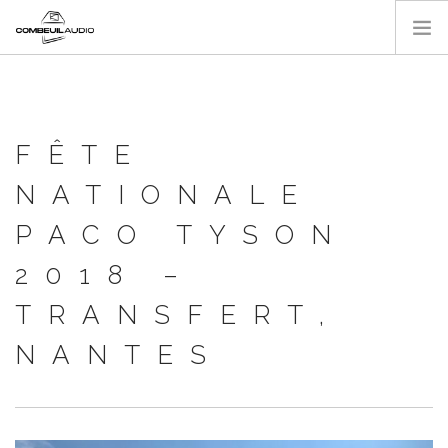
ACCUEIL
A PROPOS
FÊTE
NOS RÉALISATIONS
CATALOGUE
NATIONALE
CONTACT
PACO TYSON
2018 –
TRANSFERT,
NANTES