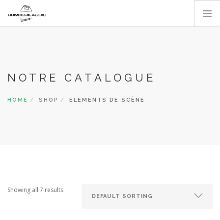
ACCUEIL
A PROPOS
NOS RÉALISATIONS
NOTRE CATALOGUE
CATALOGUE
HOME
SHOP
ELEMENTS DE SCÈNE
CONTACT
Showing all 7 results